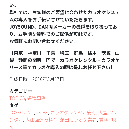
い。
弊社では、お客様のご要望に合わせたカラオケシステ
ムの導入をお手伝いさせていただきます。
JOYSOUND、DAM両メーカーの機種を取り扱ってお
り、お手頃な賃料でのご提供が可能です。
お気軽にお問い合わせください。
【東京 神奈川 千葉 埼玉 群馬 栃木 茨城 山
梨 静岡の関東一円で カラオケレンタル・カラオケ
リース等でカラオケ導入の際は是非お任せ下さい
】
作成日時：2026年3月17日
カテゴリー
TOPICS
,
各種事例
タグ
JOYSOUND
,
JS-FX
,
カラオケレンタル安く
,
大型TVレ
ンタル
,
大画面込み料金
,
蒲田カラオケ業者
,
賃料抑え
め