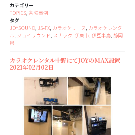
カテゴリー
TOPICS
,
各種事例
タグ
JOYSOUND
,
JS-FX
,
カラオケリース
,
カラオケレンタ
ル
,
ジョイサウンド
,
スナック
,
伊東市
,
伊豆半島
,
静岡
県
カラオケレンタル中野にてJOYのMAX設置
2021年02月02日