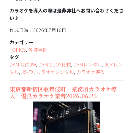
カラオケを導入の際は是非弊社へお問い合わせくださ
い♪
作成日時：2026年7月16日
カテゴリー
TOPICS
,
各種事例
タグ
DAM-G100W
,
DAMとJOY比較
,
DAMレンタル
,
JOYレン
タル
,
JS-FX
,
カラオケレンタル
,
カラオケ導入
東京都新宿区歌舞伎町 業務用カラオケ導
入 優良カラオケ業者2026.06.25