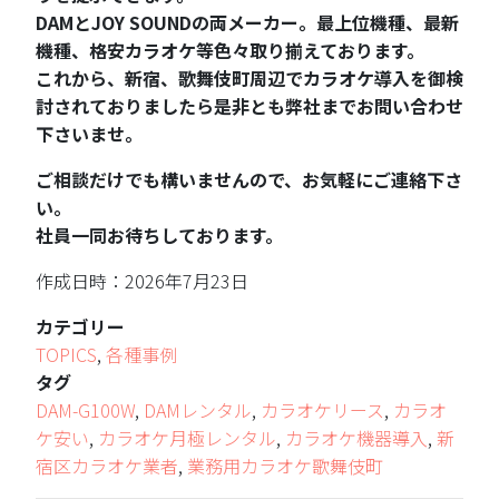
DAMとJOY SOUNDの両メーカー。最上位機種、最新
機種、格安カラオケ等色々取り揃えております。
これから、新宿、歌舞伎町周辺でカラオケ導入を御検
討されておりましたら是非とも弊社までお問い合わせ
下さいませ。
ご相談だけでも構いませんので、お気軽にご連絡下さ
い。
社員一同お待ちしております。
作成日時：2026年7月23日
カテゴリー
TOPICS
,
各種事例
タグ
DAM-G100W
,
DAMレンタル
,
カラオケリース
,
カラオ
ケ安い
,
カラオケ月極レンタル
,
カラオケ機器導入
,
新
宿区カラオケ業者
,
業務用カラオケ歌舞伎町