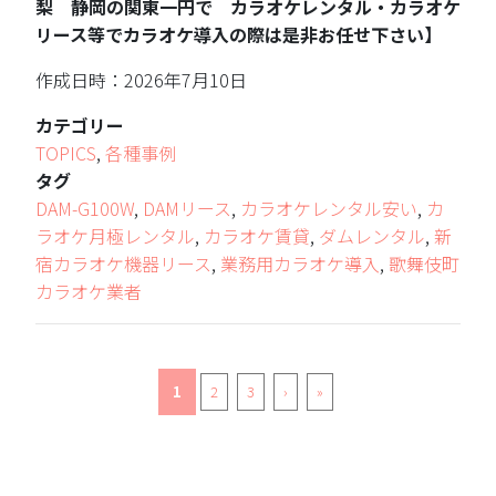
梨 静岡の関東一円で カラオケレンタル・カラオケ
リース等でカラオケ導入の際は是非お任せ下さい】
作成日時：2026年7月10日
カテゴリー
TOPICS
,
各種事例
タグ
DAM-G100W
,
DAMリース
,
カラオケレンタル安い
,
カ
ラオケ月極レンタル
,
カラオケ賃貸
,
ダムレンタル
,
新
宿カラオケ機器リース
,
業務用カラオケ導入
,
歌舞伎町
カラオケ業者
1
2
3
›
»