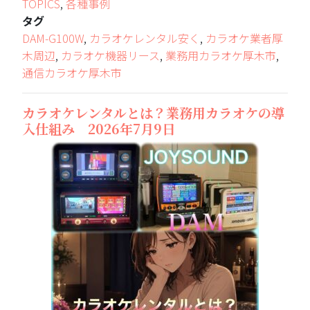
TOPICS
,
各種事例
タグ
DAM-G100W
,
カラオケレンタル安く
,
カラオケ業者厚
木周辺
,
カラオケ機器リース
,
業務用カラオケ厚木市
,
通信カラオケ厚木市
カラオケレンタルとは？業務用カラオケの導
入仕組み 2026年7月9日