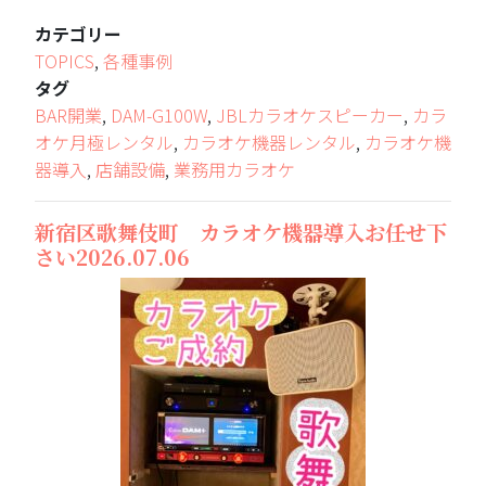
カテゴリー
TOPICS
,
各種事例
タグ
BAR開業
,
DAM-G100W
,
JBLカラオケスピーカー
,
カラ
オケ月極レンタル
,
カラオケ機器レンタル
,
カラオケ機
器導入
,
店舗設備
,
業務用カラオケ
新宿区歌舞伎町 カラオケ機器導入お任せ下
さい2026.07.06