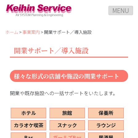
MENU
ホーム
>
事業案内
> 開業サポート／導入施設
開業サポート／導入施設
様々な形式の店舗や施設の開業サポート
開業や既存施設への一括サポートをいたします。
ホテル
旅館
保養所
カラオケ喫茶
スナック
ラウンジ
Bar
ガールズBar
居酒屋