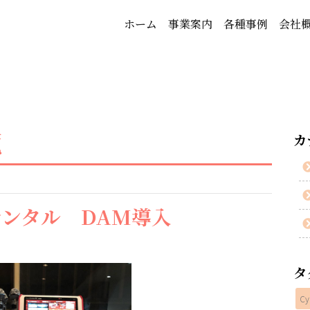
ホーム
事業案内
各種事例
会社
覧
カ
レンタル DAM導入
タ
Cy