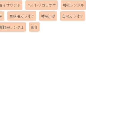
ョイサウンド
ハイレゾカラオケ
月極レンタル
京
業務用カラオケ
神奈川県
自宅カラオケ
響機器レンタル
響Ⅱ