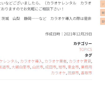
たいなどございましたら、（カラオケレンタル カラオ
ジ
ておりますのでお気軽にご相談下さい！
東
 茨城 山梨 静岡……など カラオケ導入の際は是非
音
作成日時：2021年12月29日
カテゴリー
TOPICS
タグ
ケレンタル
,
カラオケ導入
,
カラオケ業者
,
カラオケ賃貸
,
街道市
,
大網白里市
,
山武市
,
成田市
,
旭市
,
東金市
,
業務用
カラオケ
,
茂原市
,
香取市