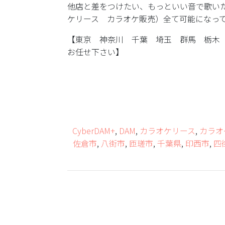
他店と差をつけたい、もっといい音で歌い
ケリース カラオケ販売）全て可能になっ
【東京 神奈川 千葉 埼玉 群馬 栃木
お任せ下さい】
CyberDAM+
,
DAM
,
カラオケリース
,
カラオ
佐倉市
,
八街市
,
匝瑳市
,
千葉県
,
印西市
,
四