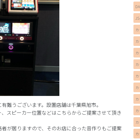
D
JS
カ
カ
カ
カ
カ
カ
カ
に有難うございます。設置店舗は千葉県旭市。
カ
ー、スピーカー位置などはこちらからご提案させて頂き
カ
格者が居りますので、そのお店に合った音作りもご提案
カ