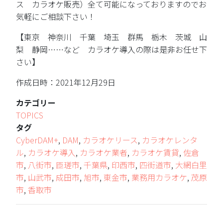
ス カラオケ販売）全て可能になっておりますのでお
気軽にご相談下さい！
【東京 神奈川 千葉 埼玉 群馬 栃木 茨城 山
梨 静岡……など カラオケ導入の際は是非お任せ下
さい】
作成日時：2021年12月29日
カテゴリー
TOPICS
タグ
CyberDAM+
,
DAM
,
カラオケリース
,
カラオケレンタ
ル
,
カラオケ導入
,
カラオケ業者
,
カラオケ賃貸
,
佐倉
市
,
八街市
,
匝瑳市
,
千葉県
,
印西市
,
四街道市
,
大網白里
市
,
山武市
,
成田市
,
旭市
,
東金市
,
業務用カラオケ
,
茂原
市
,
香取市