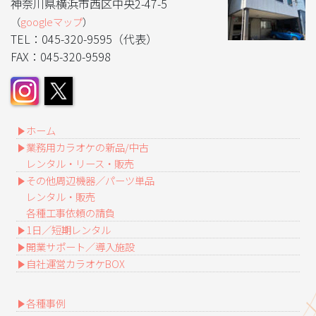
神奈川県横浜市西区中央2-47-5
（
googleマップ
）
TEL：045-320-9595（代表）
FAX：045-320-9598
ホーム
業務用カラオケの新品/中古
レンタル・リース・販売
その他周辺機器／パーツ単品
レンタル・販売
各種工事依頼の請負
1日／短期レンタル
開業サポート／導入施設
自社運営カラオケBOX
各種事例