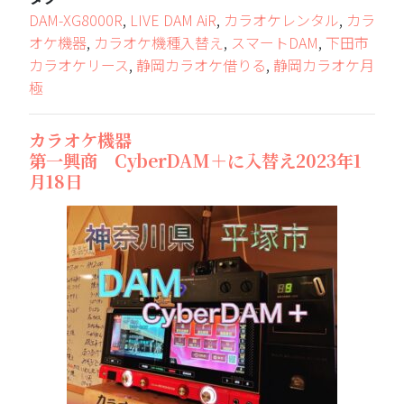
DAM-XG8000R
,
LIVE DAM AiR
,
カラオケレンタル
,
カラ
オケ機器
,
カラオケ機種入替え
,
スマートDAM
,
下田市
カラオケリース
,
静岡カラオケ借りる
,
静岡カラオケ月
極
カラオケ機器
第一興商 CyberDAM＋に入替え2023年1
月18日