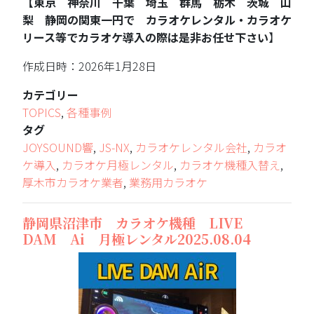
【東京 神奈川 千葉 埼玉 群馬 栃木 茨城 山
梨 静岡の関東一円で カラオケレンタル・カラオケ
リース等でカラオケ導入の際は是非お任せ下さい
】
作成日時：2026年1月28日
カテゴリー
TOPICS
,
各種事例
タグ
JOYSOUND響
,
JS-NX
,
カラオケレンタル会社
,
カラオ
ケ導入
,
カラオケ月極レンタル
,
カラオケ機種入替え
,
厚木市カラオケ業者
,
業務用カラオケ
静岡県沼津市 カラオケ機種 LIVE
DAM Ai 月極レンタル2025.08.04