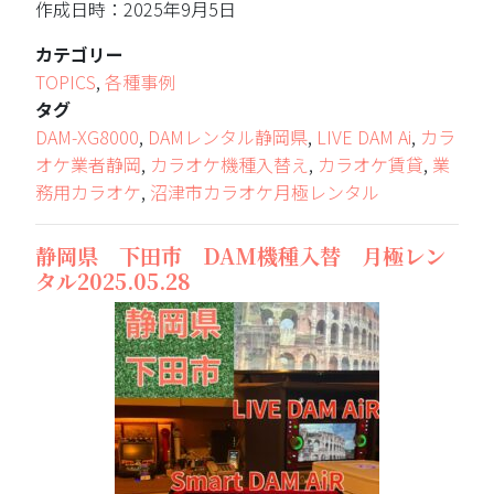
作成日時：2025年9月5日
カテゴリー
TOPICS
,
各種事例
タグ
DAM-XG8000
,
DAMレンタル静岡県
,
LIVE DAM Ai
,
カラ
オケ業者静岡
,
カラオケ機種入替え
,
カラオケ賃貸
,
業
務用カラオケ
,
沼津市カラオケ月極レンタル
静岡県 下田市 DAM機種入替 月極レン
タル2025.05.28