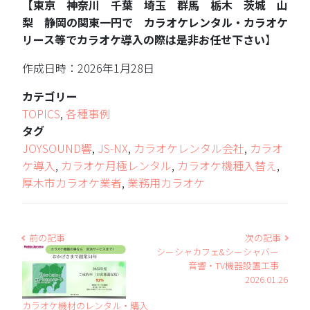
【東京 神奈川 千葉 埼玉 群馬 栃木 茨城 山
梨 静岡の関東一円で カラオケレンタル・カラオケ
リース等でカラオケ導入の際は是非お任せ下さい
】
作成日時：2026年1月28日
カテゴリー
TOPICS
,
各種事例
タグ
JOYSOUND響
,
JS-NX
,
カラオケレンタル会社
,
カラオ
ケ導入
,
カラオケ月極レンタル
,
カラオケ機種入替え
,
厚木市カラオケ業者
,
業務用カラオケ
前の記事
次の記事
シーシャカフェ&シーシャバー
音響・TV機器設置工事
2026.01.26
カラオケ機材のレンタル・購入