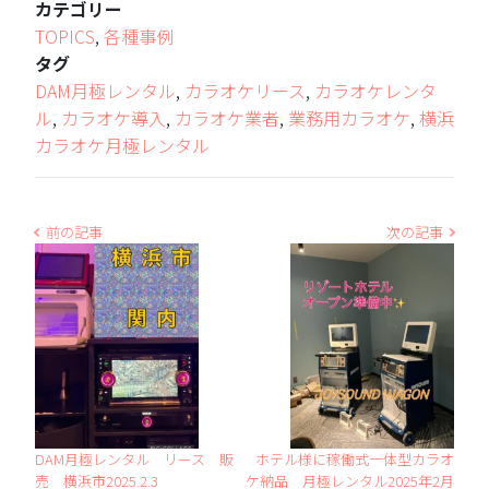
カテゴリー
TOPICS
,
各種事例
タグ
DAM月極レンタル
,
カラオケリース
,
カラオケレンタ
ル
,
カラオケ導入
,
カラオケ業者
,
業務用カラオケ
,
横浜
カラオケ月極レンタル
前の記事
次の記事
DAM月極レンタル リース 販
ホテル様に稼働式一体型カラオ
売 横浜市2025.2.3
ケ納品 月極レンタル2025年2月