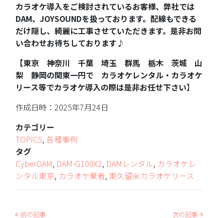
カラオケ導入をご検討されているお客様、弊社では
DAM、JOYSOUNDを扱っております。配線もできる
だけ隠し、綺麗に工事させていただきます。是非お問
い合わせお待ちしております♪
【東京 神奈川 千葉 埼玉 群馬 栃木 茨城 山
梨 静岡の関東一円で カラオケレンタル・カラオケ
リース等でカラオケ導入の際は是非お任せ下さい
】
作成日時：2025年7月24日
カテゴリー
TOPICS
,
各種事例
タグ
CyberDAM
,
DAM-G100X2
,
DAMレンタル
,
カラオケレ
ンタル東京
,
カラオケ業者
,
東久留米カラオケリース
前の記事
次の記事