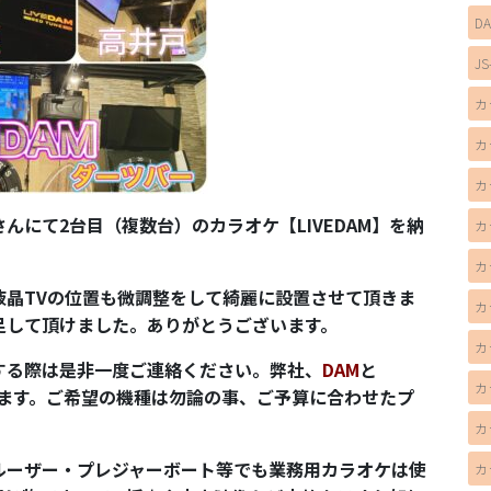
D
JS
カ
カ
カ
にて2台目（複数台）のカラオケ【LIVEDAM】を納
カ
カ
液晶TVの位置も微調整をして綺麗に設置させて頂きま
カ
足して頂けました。ありがとうございます。
カ
する際は是非一度ご連絡ください。弊社、
DAM
と
カ
ます。ご希望の機種は勿論の事、ご予算に合わせたプ
カ
ルーザー・プレジャーボート等でも業務用カラオケは使
カ