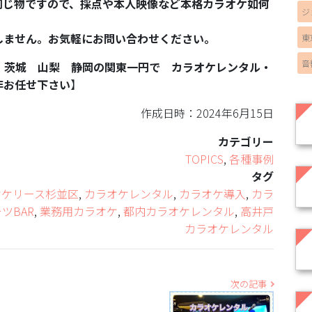
同じ物ですので、採点や本人映像など本格カラオケ如何
ジ
しません。お気軽にお問い合わせください。
東
音
 茨城 山梨 静岡の関東一円で カラオケレンタル・
非お任せ下さい
】
作成日時：2024年6月15日
カテゴリー
TOPICS
,
各種事例
タグ
オケリース杉並区
,
カラオケレンタル
,
カラオケ導入
,
カラ
ツBAR
,
業務用カラオケ
,
都内カラオケレンタル
,
高井戸
カラオケレンタル
次の記事