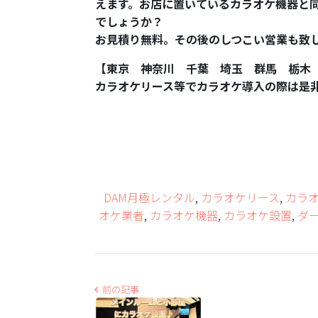
えます。お店に置いているカラオケ機器と
でしょうか？
お見積り無料。その後のしつこい営業も致
【東京 神奈川 千葉 埼玉 群馬 栃木
カラオケリース等でカラオケ導入の際は是
DAM月極レンタル
,
カラオケリース
,
カラ
オケ業者
,
カラオケ機器
,
カラオケ設置
,
ダー
前の記事