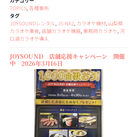
カテゴリー
TOPICS
,
各種事例
タグ
JOYSOUNDレンタル
,
JS-NX2
,
カラオケ機材
,
山梨県
カラオケ業者
,
店舗カラオケ機器
,
業務用カラオケ
,
河
口湖カラオケ導入
JOYSOUND 店舗応援キャンペーン 開催
中 2026年3月16日