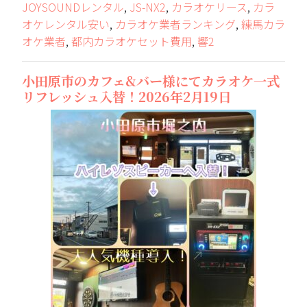
JOYSOUNDレンタル
,
JS-NX2
,
カラオケリース
,
カラ
オケレンタル安い
,
カラオケ業者ランキング
,
練馬カラ
オケ業者
,
都内カラオケセット費用
,
響2
小田原市のカフェ&バー様にてカラオケ一式
リフレッシュ入替！2026年2月19日