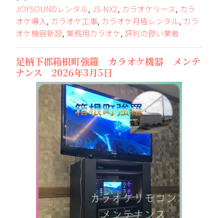
JOYSOUNDレンタル
,
JS-NX2
,
カラオケリース
,
カラ
オケ導入
,
カラオケ工事
,
カラオケ月極レンタル
,
カラ
オケ機器新設
,
業務用カラオケ
,
評判の良い業者
足柄下郡箱根町強羅 カラオケ機器 メンテ
ナンス 2026年3月5日