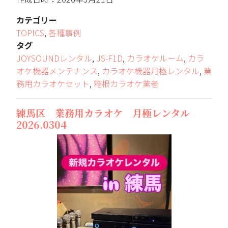
カテゴリー
TOPICS
,
各種事例
タグ
JOYSOUNDレンタル
,
JS-F1D
,
カラオケルーム
,
カラ
オケ機器メンテナンス
,
カラオケ機器月極レンタル
,
業
務用カラオケセット
,
箱根カラオケ業者
練馬区 業務用カラオケ 月極レンタル
2026.0304