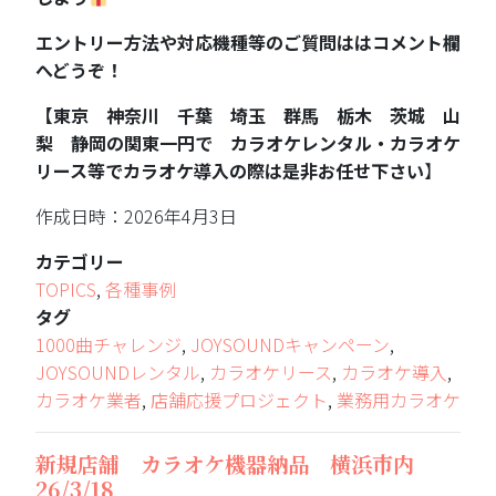
エントリー方法や対応機種等のご質問ははコメント欄
へどうぞ！
【東京 神奈川 千葉 埼玉 群馬 栃木 茨城 山
梨 静岡の関東一円で カラオケレンタル・カラオケ
リース等でカラオケ導入の際は是非お任せ下さい
】
作成日時：2026年4月3日
カテゴリー
TOPICS
,
各種事例
タグ
1000曲チャレンジ
,
JOYSOUNDキャンペーン
,
JOYSOUNDレンタル
,
カラオケリース
,
カラオケ導入
,
カラオケ業者
,
店舗応援プロジェクト
,
業務用カラオケ
新規店舗 カラオケ機器納品 横浜市内
26/3/18