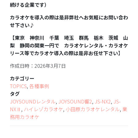
続ける企業です）
カラオケを導入の際は是非弊社へお気軽にお問い合わ
せ下さい
♪
【東京 神奈川 千葉 埼玉 群馬 栃木 茨城 山
梨 静岡の関東一円で カラオケレンタル・カラオケ
リース等でカラオケ導入の際は是非お任せ下さい
】
作成日時：2026年3月7日
カテゴリー
TOPICS
,
各種事例
タグ
JOYSOUNDレンタル
,
JOYSOUND響2
,
JS-NX2
,
JS-
NXⅡ
,
ハイレゾカラオケ
,
小田原カラオケレンタル
,
業
務用カラオケ