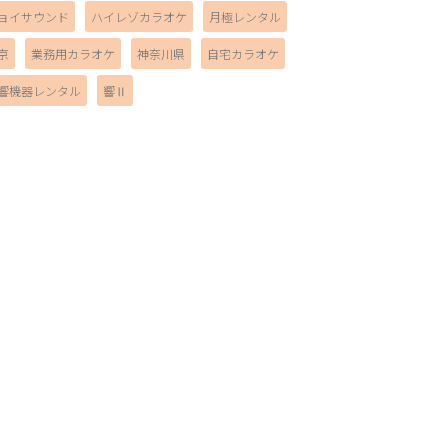
ョイサウンド
ハイレゾカラオケ
月極レンタル
京
業務用カラオケ
神奈川県
自宅カラオケ
響機器レンタル
響Ⅱ