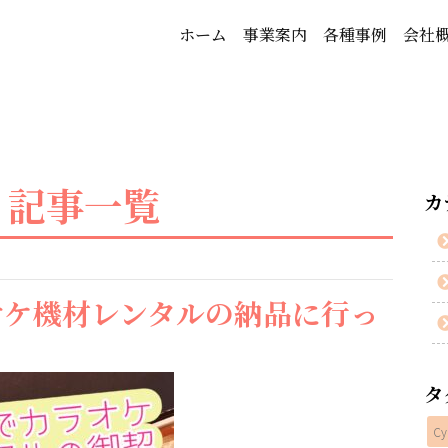
ホーム
事業案内
各種事例
会社
Ⅱ 記事一覧
カ
オケ機材レンタルの納品に行っ
タ
Cy