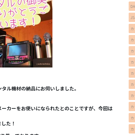
D
JS
カ
カ
カ
カ
カ
カ
ンタル機材の納品にお伺いしました。
カ
カ
メーカーをお使いになられたとのことですが、今回は
カ
ました！
カ