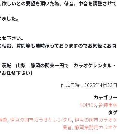
し欲しいとの要望を頂いた為、低音、中音を調整させて
けました。
わせ下さい。
の相談、質問等も随時承っておりますのでお気軽にお問
 茨城 山梨 静岡の関東一円で カラオケレンタル・
非お任せ下さい
】
作成日時：2025年4月23日
カテゴリー
TOPICS
,
各種事例
タグ
調整
,
伊豆の国市カラオケレンタル
,
伊豆の国市カラオケ
業者
,
静岡業務用カラオケ