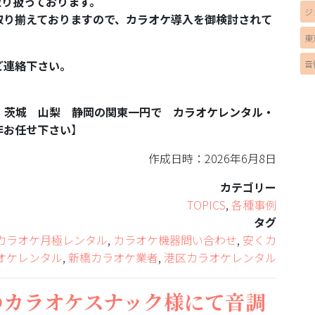
ー取り扱っております。
ジ
取り揃えておりますので、カラオケ導入を御検討されて
東
ご連絡下さい。
音
 茨城 山梨 静岡の関東一円で カラオケレンタル・
非お任せ下さい
】
作成日時：2026年6月8日
カテゴリー
TOPICS
,
各種事例
タグ
カラオケ月極レンタル
,
カラオケ機器問い合わせ
,
安くカ
オケレンタル
,
新橋カラオケ業者
,
港区カラオケレンタル
のカラオケスナック様にて音調