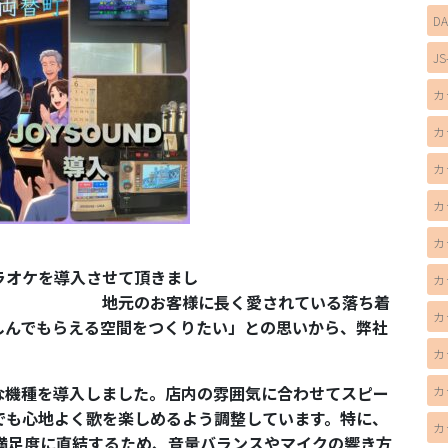
D
JS
カ
カ
カ
カ
カ
ラオケを導入させて頂きまし
カ
に長く愛されている落ち着
カ
しんでもらえる空間をつくりたい」との思いから、弊社
カ
な機種を導入しました。店内の雰囲気に合わせてスピー
カ
でも心地よく歌を楽しめるよう調整しています。特に、
カ
満足度に直結するため、音量バランスやマイクの響き方