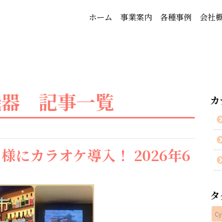
ホーム
事業案内
各種事例
会社
機器 記事一覧
カ
にカラオケ導入！ 2026年6
タ
Cy