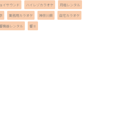
ョイサウンド
ハイレゾカラオケ
月極レンタル
京
業務用カラオケ
神奈川県
自宅カラオケ
響機器レンタル
響Ⅱ