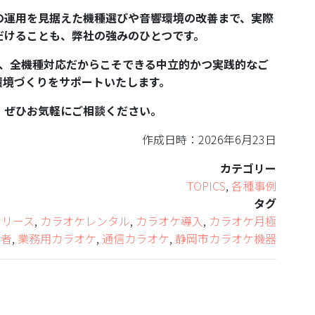
の運用を見据えた機種選びや音響環境の改善まで、実際
だけることも、弊社の強みのひとつです。
でも、全機種対応だからこそできる中立的かつ実践的なご
環境づくりをサポートいたします。
、ぜひお気軽にご相談ください。
作成日時：2026年6月23日
カテゴリー
TOPICS
,
各種事例
タグ
ケリース
,
カラオケレンタル
,
カラオケ導入
,
カラオケ月極
業者
,
業務用カラオケ
,
通信カラオケ
,
静岡市カラオケ機器