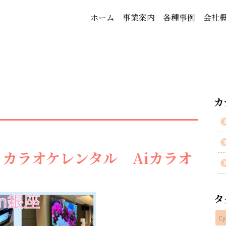
ホーム
事業案内
各種事例
会社
カ
カラオケレンタル Aiカラオ
タ
Cy