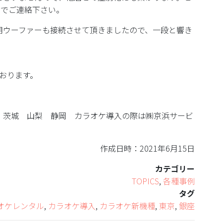
までご連絡下さい。
用ウーファーも接続させて頂きましたので、一段と響き
おります。
 茨城 山梨 静岡 カラオケ導入の際は㈱京浜サービ
作成日時：2021年6月15日
カテゴリー
TOPICS
,
各種事例
タグ
オケレンタル
,
カラオケ導入
,
カラオケ新機種
,
東京
,
銀座