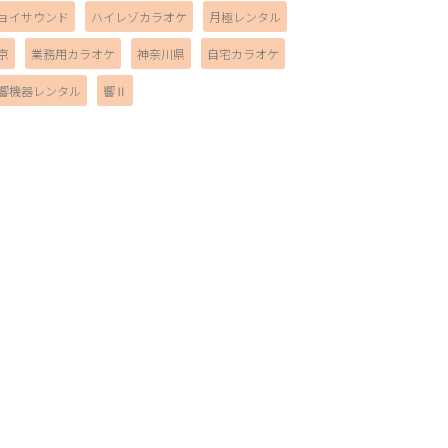
ョイサウンド
ハイレゾカラオケ
月極レンタル
京
業務用カラオケ
神奈川県
自宅カラオケ
響機器レンタル
響Ⅱ