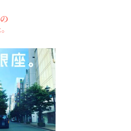
スの
た。