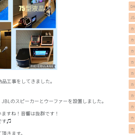
D
JS
カ
カ
カ
カ
カ
納品工事をしてきました。
カ
カ
台、JBLのスピーカーとウーファーを設置しました。
カ
いますね！音響は抜群です！
カ
です♫
カ
て頂きます。