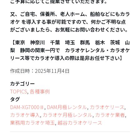
ご予算に応じてご提案させていただきます。
又、ご自宅、保養所、老人ホーム、船舶などにもカラ
オケ を導入する事が可能ですので、何かご不明な点
がございましたら、お気軽にお問い合わせください。
【東京 神奈川 千葉 埼玉 群馬 栃木 茨城 山
梨 静岡の関東一円で カラオケレンタル・カラオケ
リース等でカラオケ導入の際は是非お任せ下さい
】
作成日時：2025年11月4日
カテゴリー
TOPICS
,
各種事例
タグ
DAM-XG7000Ⅱ
,
DAM月極レンタル
,
カラオケリース
,
カラオケ導入
,
カラオケ月極レンタル
,
カラオケ業者
,
業務用カラオケ埼玉
,
越谷カラオケリース