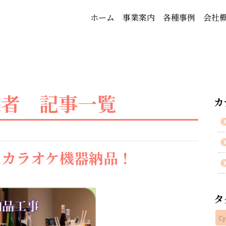
ホーム
事業案内
各種事例
会社
業者 記事一覧
カ
にカラオケ機器納品！
タ
Cy