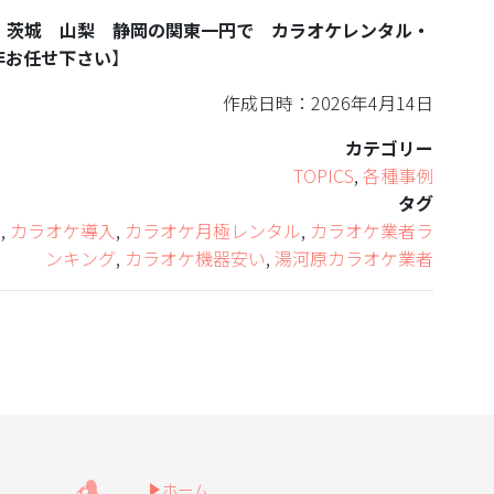
 茨城 山梨 静岡の関東一円で カラオケレンタル・
非お任せ下さい
】
作成日時：2026年4月14日
カテゴリー
TOPICS
,
各種事例
タグ
ス
,
カラオケ導入
,
カラオケ月極レンタル
,
カラオケ業者ラ
ンキング
,
カラオケ機器安い
,
湯河原カラオケ業者
ホーム