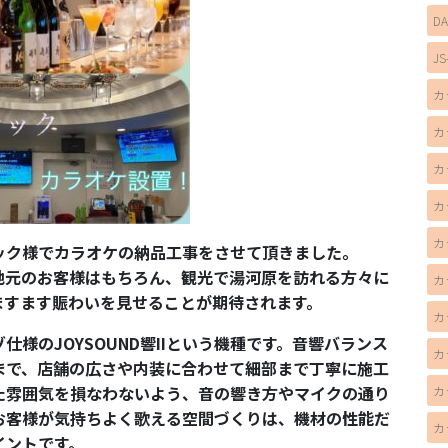
D
JS
カ
カ
カ
カ
カ
ック様でカラオケの納品工事をさせて頂きました。
地元のお客様はもちろん、観光で湯河原を訪れる方々に
カ
ますます賑わいを見せることが期待されます。
カ
様のJOYSOUND響IIという機種です。音響バランス
カ
まで、店舗の広さや内装に合わせて細部まで丁寧に施工
た雰囲気を損なわないよう、音の響き方やマイクの通り
カ
お客様が気持ちよく歌える空間づくりは、機材の性能だ
カ
イントです。