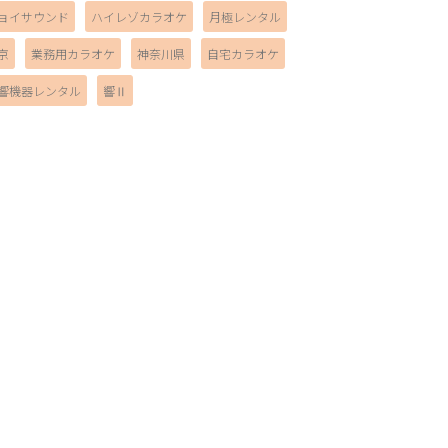
ョイサウンド
ハイレゾカラオケ
月極レンタル
京
業務用カラオケ
神奈川県
自宅カラオケ
響機器レンタル
響Ⅱ