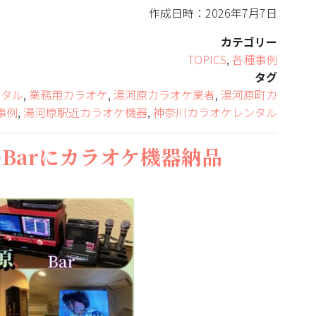
作成日時：2026年7月7日
カテゴリー
TOPICS
,
各種事例
タグ
ンタル
,
業務用カラオケ
,
湯河原カラオケ業者
,
湯河原町カ
事例
,
湯河原駅近カラオケ機器
,
神奈川カラオケレンタル
Barにカラオケ機器納品