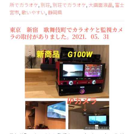
所でカラオケ
,
別荘
,
別荘でカラオケ
,
大画面液晶
,
富士
宮市
,
歌いやすい
,
静岡県
東京 新宿 歌舞伎町でカラオケと監視カメ
ラの取付がありました。2021．05．31