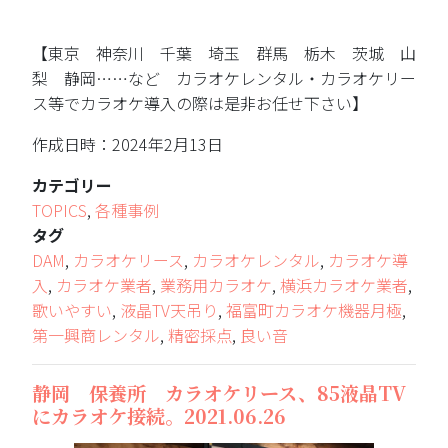
【東京 神奈川 千葉 埼玉 群馬 栃木 茨城 山
梨 静岡……など カラオケレンタル・カラオケリー
ス等でカラオケ導入の際は是非お任せ下さい】
作成日時：2024年2月13日
カテゴリー
TOPICS
,
各種事例
タグ
DAM
,
カラオケリース
,
カラオケレンタル
,
カラオケ導
入
,
カラオケ業者
,
業務用カラオケ
,
横浜カラオケ業者
,
歌いやすい
,
液晶TV天吊り
,
福富町カラオケ機器月極
,
第一興商レンタル
,
精密採点
,
良い音
静岡 保養所 カラオケリース、85液晶TV
にカラオケ接続。2021.06.26