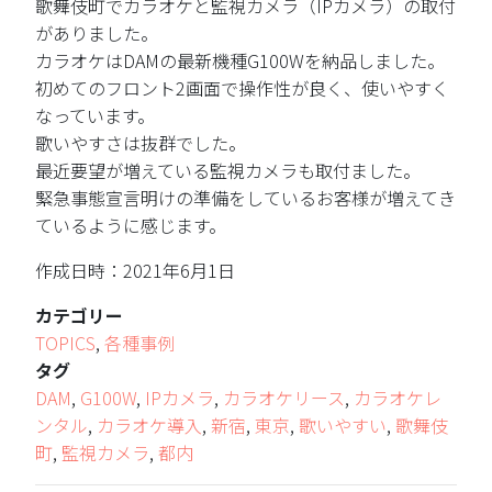
歌舞伎町でカラオケと監視カメラ（IPカメラ）の取付
がありました。
カラオケはDAMの最新機種G100Wを納品しました。
初めてのフロント2画面で操作性が良く、使いやすく
なっています。
歌いやすさは抜群でした。
最近要望が増えている監視カメラも取付ました。
緊急事態宣言明けの準備をしているお客様が増えてき
ているように感じます。
作成日時：2021年6月1日
カテゴリー
TOPICS
,
各種事例
タグ
DAM
,
G100W
,
IPカメラ
,
カラオケリース
,
カラオケレ
ンタル
,
カラオケ導入
,
新宿
,
東京
,
歌いやすい
,
歌舞伎
町
,
監視カメラ
,
都内