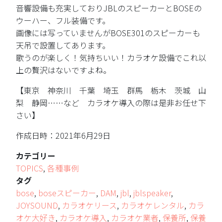
音響設備も充実しておりJBLのスピーカーとBOSEの
ウーハー、フル装備です。
画像には写っていませんがBOSE301のスピーカーも
天吊で設置してあります。
歌うのが楽しく！気持ちいい！カラオケ設備でこれ以
上の贅沢はないですよね。
【東京 神奈川 千葉 埼玉 群馬 栃木 茨城 山
梨 静岡……など カラオケ導入の際は是非お任せ下
さい】
作成日時：2021年6月29日
カテゴリー
TOPICS
,
各種事例
タグ
bose
,
boseスピーカー
,
DAM
,
jbl
,
jblspeaker
,
JOYSOUND
,
カラオケリース
,
カラオケレンタル
,
カラ
オケ大好き
,
カラオケ導入
,
カラオケ業者
,
保養所
,
保養