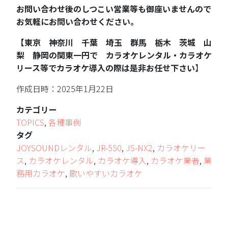
お問い合わせ後のしつこい営業等も御座いませんので
お気軽にお問い合わせください。
【東京 神奈川 千葉 埼玉 群馬 栃木 茨城 山
梨 静岡の関東一円で カラオケレンタル・カラオケ
リース等でカラオケ導入の際は是非お任せ下さい
】
作成日時：2025年1月22日
カテゴリー
TOPICS
,
各種事例
タグ
JOYSOUNDレンタル
,
JR-550
,
JS-NX2
,
カラオケリー
ス
,
カラオケレンタル
,
カラオケ導入
,
カラオケ業者
,
業
務用カラオケ
,
歌いやすいカラオケ