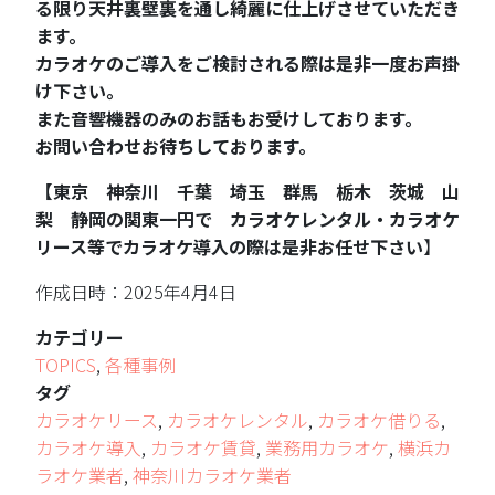
る限り天井裏壁裏を通し綺麗に仕上げさせていただき
ます。
カラオケのご導入をご検討される際は是非一度お声掛
け下さい。
また音響機器のみのお話もお受けしております。
お問い合わせお待ちしております。
【東京 神奈川 千葉 埼玉 群馬 栃木 茨城 山
梨 静岡の関東一円で カラオケレンタル・カラオケ
リース等でカラオケ導入の際は是非お任せ下さい
】
作成日時：2025年4月4日
カテゴリー
TOPICS
,
各種事例
タグ
カラオケリース
,
カラオケレンタル
,
カラオケ借りる
,
カラオケ導入
,
カラオケ賃貸
,
業務用カラオケ
,
横浜カ
ラオケ業者
,
神奈川カラオケ業者