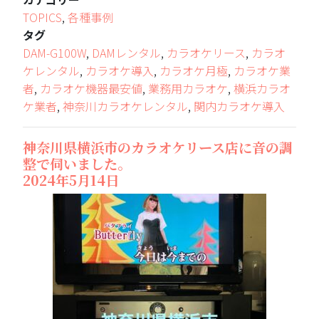
TOPICS
,
各種事例
タグ
DAM-G100W
,
DAMレンタル
,
カラオケリース
,
カラオ
ケレンタル
,
カラオケ導入
,
カラオケ月極
,
カラオケ業
者
,
カラオケ機器最安値
,
業務用カラオケ
,
横浜カラオ
ケ業者
,
神奈川カラオケレンタル
,
関内カラオケ導入
神奈川県横浜市のカラオケリース店に音の調
整で伺いました。
2024年5月14日