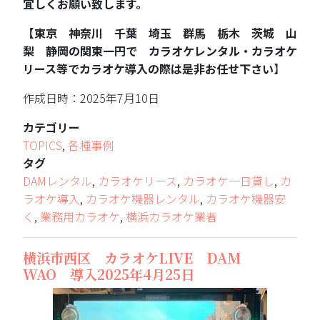
宜しくお願い致します。
【東京 神奈川 千葉 埼玉 群馬 栃木 茨城 山
梨 静岡の関東一円で カラオケレンタル・カラオケ
リース等でカラオケ導入の際は是非お任せ下さい
】
作成日時：2025年7月10日
カテゴリー
TOPICS
,
各種事例
タグ
DAMレンタル
,
カラオケリース
,
カラオケ一日貸し
,
カ
ラオケ導入
,
カラオケ機器レンタル
,
カラオケ機器安
く
,
業務用カラオケ
,
横浜カラオケ業者
横浜市西区 カラオケLIVE DAM
WAO 導入2025年4月25日