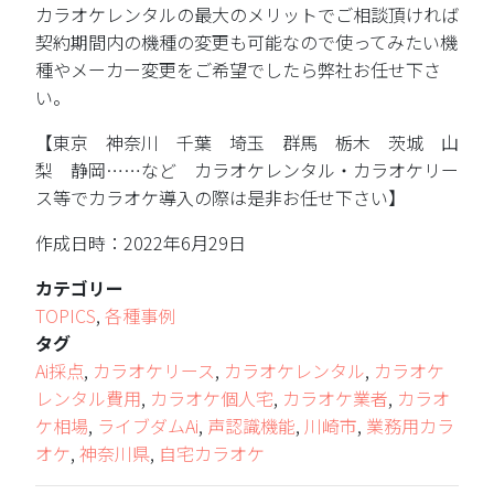
カラオケレンタルの最大のメリットでご相談頂ければ
契約期間内の機種の変更も可能なので使ってみたい機
種やメーカー変更をご希望でしたら弊社お任せ下さ
い。
【東京 神奈川 千葉 埼玉 群馬 栃木 茨城 山
梨 静岡……など カラオケレンタル・カラオケリー
ス等でカラオケ導入の際は是非お任せ下さい】
作成日時：2022年6月29日
カテゴリー
TOPICS
,
各種事例
タグ
Ai採点
,
カラオケリース
,
カラオケレンタル
,
カラオケ
レンタル費用
,
カラオケ個人宅
,
カラオケ業者
,
カラオ
ケ相場
,
ライブダムAi
,
声認識機能
,
川崎市
,
業務用カラ
オケ
,
神奈川県
,
自宅カラオケ