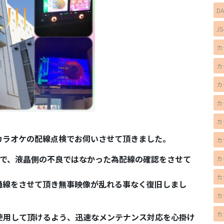
D
JS
カ
カ
カ
カ
カ
カラオケの配線点検でお伺いさせて頂きました。
カ
事で、液晶側の不良ではなかった為配線の確認をさせて
カ
カ
通線をさせて頂き無事映像が乱れる事なく復旧しまし
カ
カ
使用して頂けるよう、迅速なメンテナンス対応を心掛け