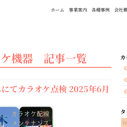
ホーム
事業案内
各種事例
会社
オケ機器 記事一覧
カ
てカラオケ点検 2025年6月
タ
Cy