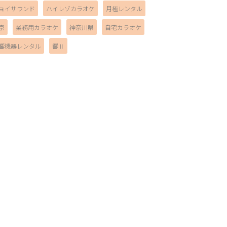
ョイサウンド
ハイレゾカラオケ
月極レンタル
京
業務用カラオケ
神奈川県
自宅カラオケ
響機器レンタル
響Ⅱ