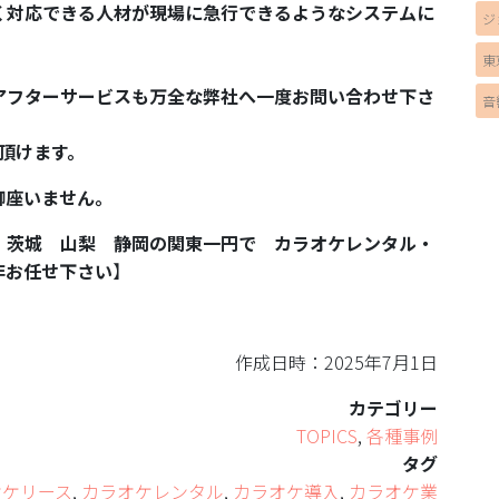
く対応できる人材が現場に急行できるようなシステムに
ジ
東
アフターサービスも万全な弊社へ一度お問い合わせ下さ
音
び頂けます。
御座いません。
 茨城 山梨 静岡の関東一円で カラオケレンタル・
非お任せ下さい
】
作成日時：2025年7月1日
カテゴリー
TOPICS
,
各種事例
タグ
オケリース
,
カラオケレンタル
,
カラオケ導入
,
カラオケ業