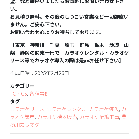
望、など御座いましたらお気軽にお問い合わせ下さ
い。
お見積り無料。その後のしつこい営業など一切御座い
ません。ご安心下さい。
お問い合わせ心よりお待ちしております。
【東京 神奈川 千葉 埼玉 群馬 栃木 茨城 山
梨 静岡の関東一円で カラオケレンタル・カラオケ
リース等でカラオケ導入の際は是非お任せ下さい
】
作成日時：2025年2月26日
カテゴリー
TOPICS
,
各種事例
タグ
カラオケリース
,
カラオケレンタル
,
カラオケ導入
,
カ
ラオケ業者
,
カラオケ機器販売
,
カラオケ配線工事
,
業
務用カラオケ