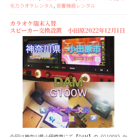
毛カラオケレンタル
,
音響機器レンタル
カラオケ端末入替
スピーカー交換設置 小田原2022年12月1日
今回は神奈川県小田原市にて【DAM】の《G100X》か