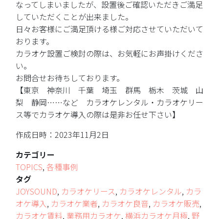
なってしまいましたが、設置後ご確認いただきご満足
していただくことが出来ました。
日々お客様にご満足頂ける様ご対応させていただいて
おります。
カラオケ設置ご検討の際は、お気軽にお声掛けくださ
い。
お問合せお待ちしております。
【東京 神奈川 千葉 埼玉 群馬 栃木 茨城 山
梨 静岡……など カラオケレンタル・カラオケリー
ス等でカラオケ導入の際は是非お任せ下さい】
作成日時：2023年11月2日
カテゴリー
TOPICS
,
各種事例
タグ
JOYSOUND
,
カラオケリース
,
カラオケレンタル
,
カラ
オケ導入
,
カラオケ業者
,
カラオケ良音
,
カラオケ販売
,
カラオケ賃料
,
業務用カラオケ
,
横浜カラオケ月極
,
野