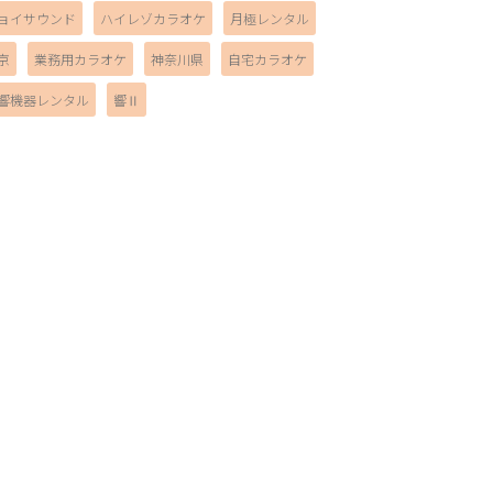
ョイサウンド
ハイレゾカラオケ
月極レンタル
京
業務用カラオケ
神奈川県
自宅カラオケ
響機器レンタル
響Ⅱ