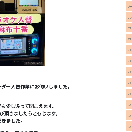
D
JS
カ
カ
カ
カ
カ
カ
ンダー入替作業にお伺いしました。
カ
カ
でも少し違って聞こえます。
お選び頂きましたらと存じます。
カ
頂きました。
カ