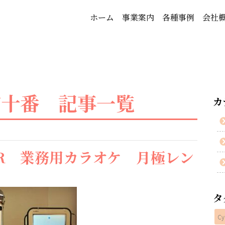
ホーム
事業案内
各種事例
会社
布十番 記事一覧
カ
R 業務用カラオケ 月極レン
タ
Cy