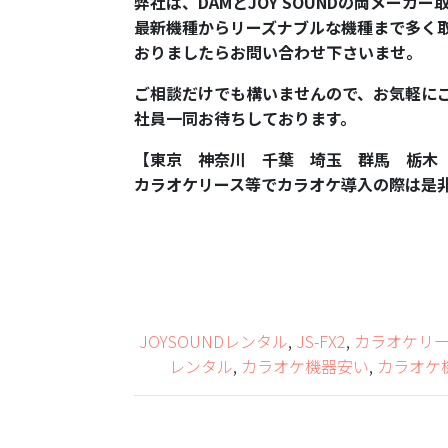
弊社は、DAMとJOY SOUNDの両メーカ
最新機種からリーズナブルな機種まで多く
おりましたらお問い合わせ下さいませ。
ご相談だけでも構いませんので、お気軽に
社員一同お待ちしております。
【東京 神奈川 千葉 埼玉 群馬 栃木
カラオケリース等でカラオケ導入の際は是
JOYSOUNDレンタル
,
JS-FX2
,
カラオケリ
レンタル
,
カラオケ機器安い
,
カラオケ