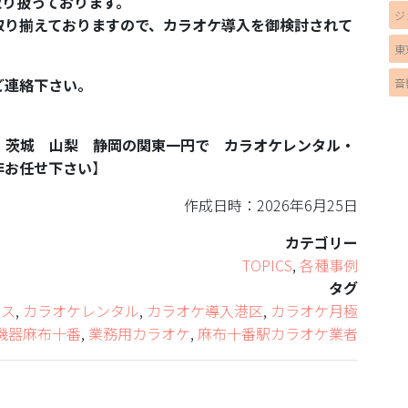
ー取り扱っております。
ジ
取り揃えておりますので、カラオケ導入を御検討されて
東
ご連絡下さい。
音
 茨城 山梨 静岡の関東一円で カラオケレンタル・
非お任せ下さい
】
作成日時：2026年6月25日
カテゴリー
TOPICS
,
各種事例
タグ
ース
,
カラオケレンタル
,
カラオケ導入港区
,
カラオケ月極
機器麻布十番
,
業務用カラオケ
,
麻布十番駅カラオケ業者