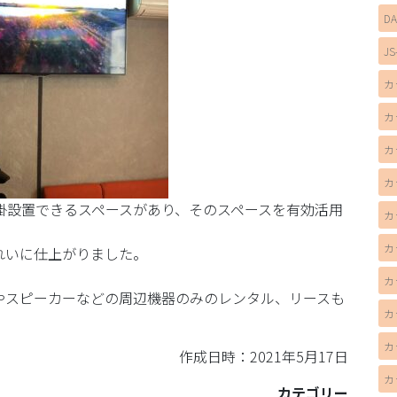
D
JS
カ
カ
カ
カ
掛設置できるスペースがあり、そのスペースを有効活用
カ
カ
れいに仕上がりました。
カ
やスピーカーなどの周辺機器のみのレンタル、リースも
カ
カ
作成日時：2021年5月17日
カ
カテゴリー