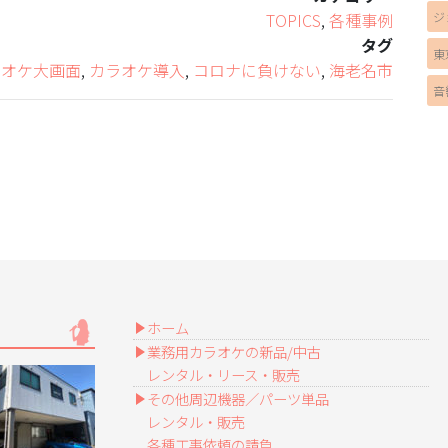
TOPICS
,
各種事例
ジ
タグ
東
ラオケ大画面
,
カラオケ導入
,
コロナに負けない
,
海老名市
音
ホーム
業務用カラオケの新品/中古
レンタル・リース・販売
その他周辺機器／パーツ単品
レンタル・販売
各種工事依頼の請負