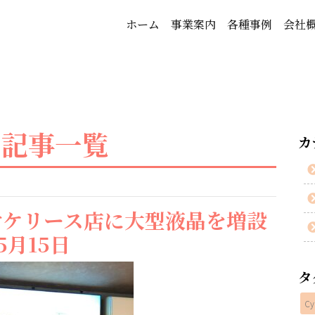
ホーム
事業案内
各種事例
会社
 記事一覧
カ
オケリース店に大型液晶を増設
月15日
タ
Cy