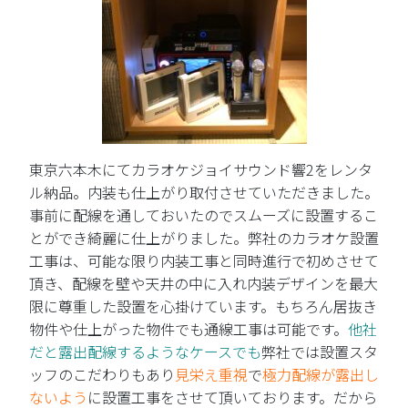
東京六本木にてカラオケジョイサウンド響2をレンタ
ル納品。内装も仕上がり取付させていただきました。
事前に配線を通しておいたのでスムーズに設置するこ
とができ綺麗に仕上がりました。弊社のカラオケ設置
工事は、可能な限り内装工事と同時進行で初めさせて
頂き、配線を壁や天井の中に入れ内装デザインを最大
限に尊重した設置を心掛けています。もちろん居抜き
物件や仕上がった物件でも通線工事は可能です。
他社
だと露出配線するようなケースでも
弊社では設置スタ
ッフのこだわりもあり
見栄え重視
で
極力配線が露出し
ないよう
に設置工事をさせて頂いております。だから