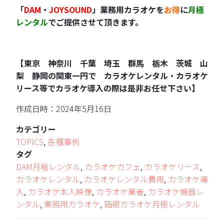
「
DAM
・
JOYSOUND
」業務用カラオケを
お得
に
月極
レンタル
でご提供させて頂きます。
【東京 神奈川 千葉 埼玉 群馬 栃木 茨城 山
梨 静岡の関東一円で カラオケレンタル・カラオケ
リース等でカラオケ導入の際は是非お任せ下さい】
作成日時：2024年5月16日
カテゴリー
TOPICS
,
各種事例
タグ
DAM月極レンタル
,
カラオケカフェ
,
カラオケリース
,
カラオケレンタル
,
カラオケレンタル費用
,
カラオケ導
入
,
カラオケ本人映像
,
カラオケ業者
,
カラオケ機器レ
ンタル
,
業務用カラオケ
,
箱根カラオケ月極レンタル