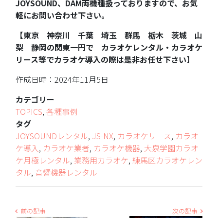
JOYSOUND、DAM両機種扱っておりますので、お気
軽にお問い合わせ下さい。
【東京 神奈川 千葉 埼玉 群馬 栃木 茨城 山
梨 静岡の関東一円で カラオケレンタル・カラオケ
リース等でカラオケ導入の際は是非お任せ下さい
】
作成日時：2024年11月5日
カテゴリー
TOPICS
,
各種事例
タグ
JOYSOUNDレンタル
,
JS-NX
,
カラオケリース
,
カラオ
ケ導入
,
カラオケ業者
,
カラオケ機器
,
大泉学園カラオ
ケ月極レンタル
,
業務用カラオケ
,
練馬区カラオケレン
タル
,
音響機器レンタル
前の記事
次の記事