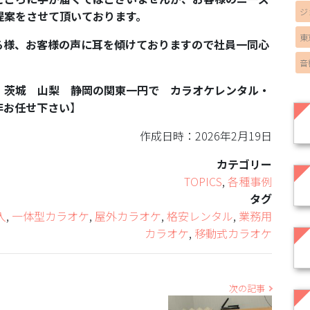
ジ
提案をさせて頂いております。
東
る様、お客様の声に耳を傾けておりますので社員一同心
音
 茨城 山梨 静岡の関東一円で カラオケレンタル・
非お任せ下さい
】
作成日時：2026年2月19日
カテゴリー
TOPICS
,
各種事例
タグ
入
,
一体型カラオケ
,
屋外カラオケ
,
格安レンタル
,
業務用
カラオケ
,
移動式カラオケ
次の記事