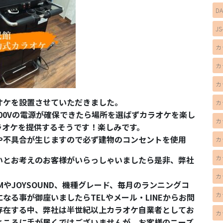
D
JS
カ
カ
カ
オケを設置させていただきました。
カ
00Vの電源が確保できたら場所を選ばずカラオケを楽し
カ
ラオケを提供するそうです！楽しみです。
や不具合が生じますので必ず建物のコンセントを使用
カ
カ
いとお考えのお客様がいらっしゃいましたら是非、弊社
カ
やJOYSOUND、機種グレード、毎月のランニングコ
カ
なる事が御座いましたらTELやメール・LINEからお問
存在する中、弊社は半世紀以上カラオケ自業者としてお
カ
ところに手が届くではございませんが、お客様のニーズ