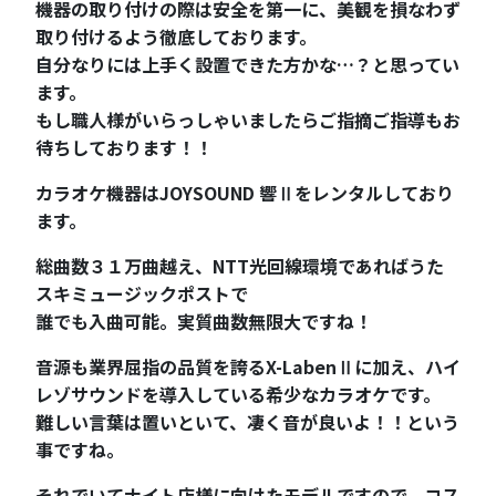
機器の取り付けの際は安全を第一に、美観を損なわず
取り付けるよう徹底しております。
自分なりには上手く設置できた方かな…？と思ってい
ます。
もし職人様がいらっしゃいましたらご指摘ご指導もお
待ちしております！！
カラオケ機器はJOYSOUND 響Ⅱをレンタルしており
ます。
総曲数３１万曲越え、NTT光回線環境であればうた
スキミュージックポストで
誰でも入曲可能。実質曲数無限大ですね！
音源も業界屈指の品質を誇るX-LabenⅡに加え、ハイ
レゾサウンドを導入している希少なカラオケです。
難しい言葉は置いといて、凄く音が良いよ！！という
事ですね。
それでいてナイト店様に向けたモデルですので、コス