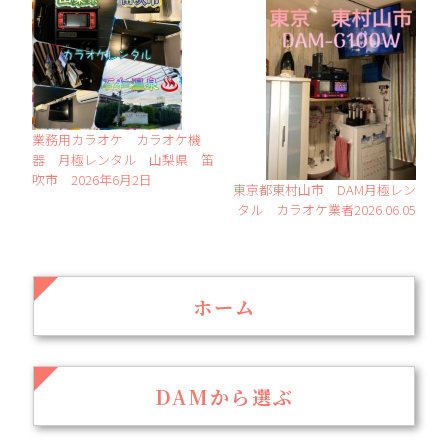
業務用カラオケ カラオケ機
器 月極レンタル 山梨県 笛
吹市 2026年6月2日
東京都東村山市 DAM月極レン
タル カラオケ業者2026.06.05
ホーム
DAMから選ぶ