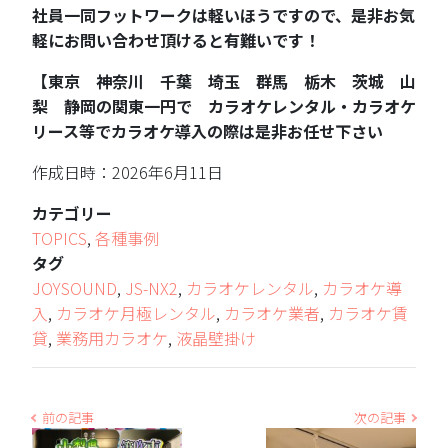
社員一同フットワークは軽いほうですので、是非お気
軽にお問い合わせ頂けると有難いです！
【東京 神奈川 千葉 埼玉 群馬 栃木 茨城 山
梨 静岡の関東一円で カラオケレンタル・カラオケ
リース等でカラオケ導入の際は是非お任せ下さい
作成日時：2026年6月11日
カテゴリー
TOPICS
,
各種事例
タグ
JOYSOUND
,
JS-NX2
,
カラオケレンタル
,
カラオケ導
入
,
カラオケ月極レンタル
,
カラオケ業者
,
カラオケ賃
貸
,
業務用カラオケ
,
液晶壁掛け
前の記事
次の記事