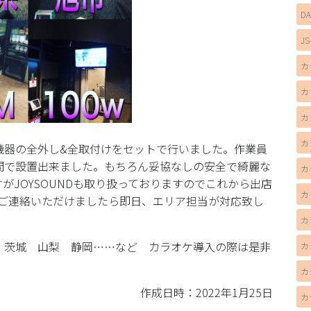
D
JS
カ
カ
カ
カ
機器の全外し&全取付けをセットで行いました。作業員
間で設置出来ました。もちろん妥協なしの安全で綺麗な
カ
がJOYSOUNDも取り扱っておりますのでこれから出店
カ
びご連絡いただけましたら即日、エリア担当が対応致し
カ
 茨城 山梨 静岡……など カラオケ導入の際は是非
カ
カ
作成日時：2022年1月25日
カ