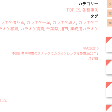
カテゴリー
ジ
TOPICS
,
各種事例
東
タグ
カラオケ借りる
,
カラオケ千葉
,
カラオケ導入
,
カラオケ工
音
ラオケ移設
,
カラオケ賃貸
,
千葉県
,
旭市
,
業務用カラオケ
次の記事
神奈川県平塚市のスナックにカラオケレンタル設置2022年1
月17日
ました。