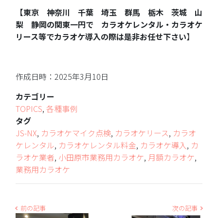
【東京 神奈川 千葉 埼玉 群馬 栃木 茨城 山
梨 静岡の関東一円で カラオケレンタル・カラオケ
リース等でカラオケ導入の際は是非お任せ下さい
】
作成日時：2025年3月10日
カテゴリー
TOPICS
,
各種事例
タグ
JS-NX
,
カラオケマイク点検
,
カラオケリース
,
カラオ
ケレンタル
,
カラオケレンタル料金
,
カラオケ導入
,
カ
ラオケ業者
,
小田原市業務用カラオケ
,
月額カラオケ
,
業務用カラオケ
前の記事
次の記事