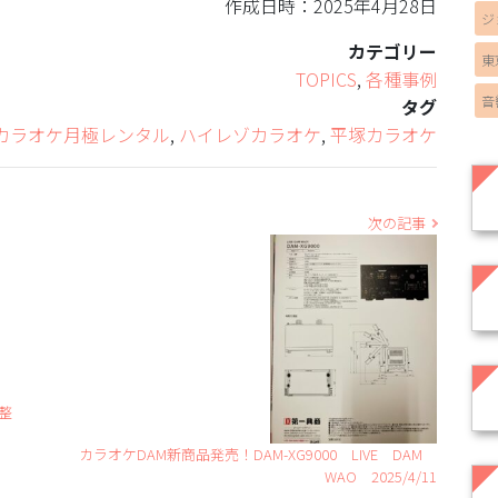
作成日時：2025年4月28日
ジ
カテゴリー
東
TOPICS
,
各種事例
音
タグ
カラオケ月極レンタル
,
ハイレゾカラオケ
,
平塚カラオケ
次の記事
整
カラオケDAM新商品発売！DAM-XG9000 LIVE DAM
WAO 2025/4/11