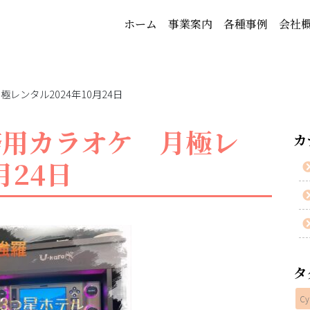
ホーム
事業案内
各種事例
会社
レンタル2024年10月24日
務用カラオケ 月極レ
カ
月24日
タ
Cy