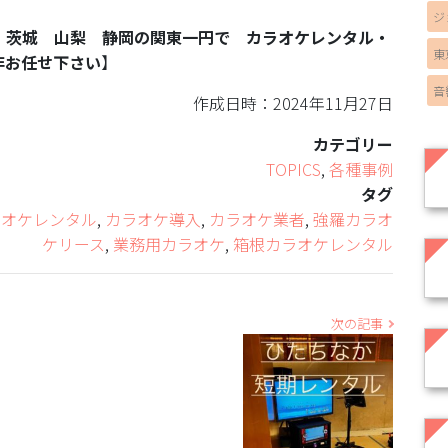
ジ
 茨城 山梨 静岡の関東一円で カラオケレンタル・
東
非お任せ下さい
】
音
作成日時：2024年11月27日
カテゴリー
TOPICS
,
各種事例
タグ
ラオケレンタル
,
カラオケ導入
,
カラオケ業者
,
強羅カラオ
ケリース
,
業務用カラオケ
,
箱根カラオケレンタル
次の記事