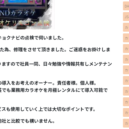
D
JS
カ
キョクナビの点検で伺いました。
カ
った為、修理をさせて頂きました。ご迷惑をお掛けしま
カ
カ
りますので社員一同、日々勉強や情報共有しメンテナン
カ
カ
の導入をお考えのオーナー。責任者様。個人様。
荘でも業務用カラオケを月極レンタルにて導入可能で
カ
カ
ビスも使用していく上では大切なポイントです。
カ
他社と比較でも構いません。
カ