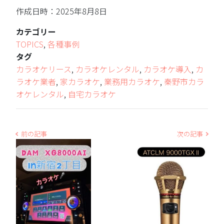
作成日時：2025年8月8日
カテゴリー
TOPICS
,
各種事例
タグ
カラオケリース
,
カラオケレンタル
,
カラオケ導入
,
カ
ラオケ業者
,
家カラオケ
,
業務用カラオケ
,
秦野市カラ
オケレンタル
,
自宅カラオケ
前の記事
次の記事