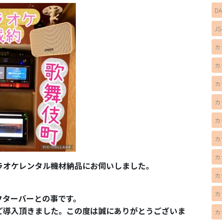
D
JS
カ
カ
カ
カ
カ
カ
カ
ラオケレンタル機材納品にお伺いしました。
カ
カ
フターバーとの事です。
ご導入頂きました。この度は誠にありがとうございま
カ