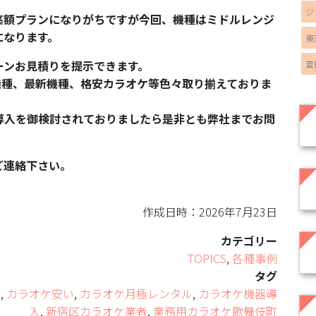
ジ
高額プランになりがちですが今回、機種はミドルレンジ
になります。
東
ーンお見積りを提示できます。
音
上位機種、最新機種、格安カラオケ等色々取り揃えておりま
導入を御検討されておりましたら是非とも弊社までお問
ご連絡下さい。
作成日時：2026年7月23日
カテゴリー
TOPICS
,
各種事例
タグ
ス
,
カラオケ安い
,
カラオケ月極レンタル
,
カラオケ機器導
入
,
新宿区カラオケ業者
,
業務用カラオケ歌舞伎町