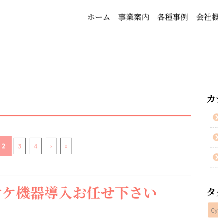
ホーム
事業案内
各種事例
会社
カ
2
3
4
›
»
オケ機器導入お任せ下さい
タ
Cy