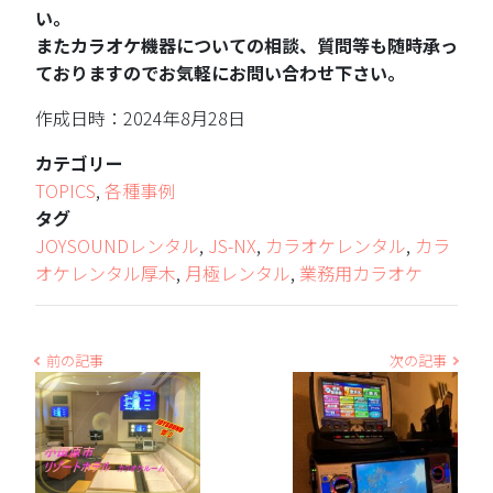
い。
またカラオケ機器についての相談、質問等も随時承っ
ておりますのでお気軽にお問い合わせ下さい。
作成日時：2024年8月28日
カテゴリー
TOPICS
,
各種事例
タグ
JOYSOUNDレンタル
,
JS-NX
,
カラオケレンタル
,
カラ
オケレンタル厚木
,
月極レンタル
,
業務用カラオケ
前の記事
次の記事