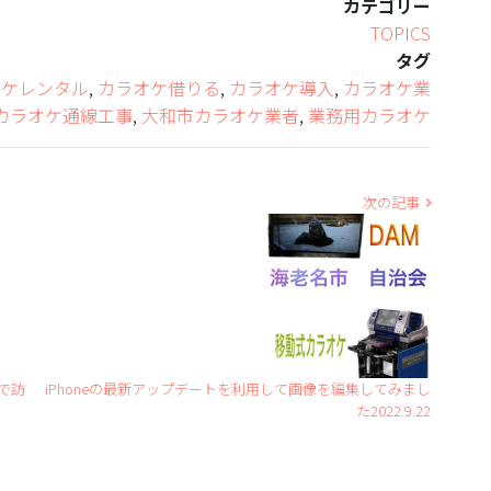
カテゴリー
TOPICS
タグ
オケレンタル
,
カラオケ借りる
,
カラオケ導入
,
カラオケ業
カラオケ通線工事
,
大和市カラオケ業者
,
業務用カラオケ
次の記事
で訪
iPhoneの最新アップデートを利用して画像を編集してみまし
た2022.9.22