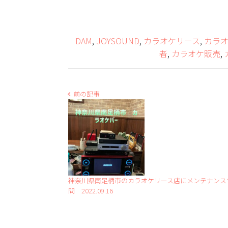
DAM
,
JOYSOUND
,
カラオケリース
,
カラ
者
,
カラオケ販売
,
前の記事
神奈川県南足柄市のカラオケリース店にメンテナンス
問 2022.09.16