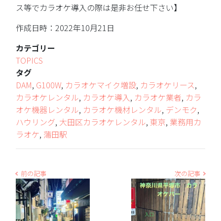
ス等でカラオケ導入の際は是非お任せ下さい】
作成日時：2022年10月21日
カテゴリー
TOPICS
タグ
DAM
,
G100W
,
カラオケマイク増設
,
カラオケリース
,
カラオケレンタル
,
カラオケ導入
,
カラオケ業者
,
カラ
オケ機器レンタル
,
カラオケ機材レンタル
,
デンモク
,
ハウリング
,
大田区カラオケレンタル
,
東京
,
業務用カ
ラオケ
,
蒲田駅
前の記事
次の記事