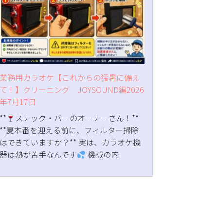
業務用カラオケ【これからの猛暑に備え
て！】クリーニング JOYSOUND編2026
年7月17日
**
スナック・バーのオーナーさん！**
**夏本番を迎える前に、フィルター掃除
はできていますか？** 実は、カラオケ機
器は熱が苦手なんです
機械の内