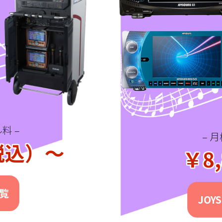
料 –
– 
（税込）～
￥8,
覧
JOY