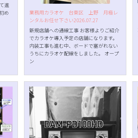
て進
業務用カラオケ 台東区 上野 月極レ
初め
ンタルお任せ下さい2026.07.27
新規店舗への通線工事 お客様よりご紹介
でカラオケ導入予定の店舗になります。
内装工事も進む中、ボードで塞がれない
うちにカラオケ配線をしました。 オープ
ン