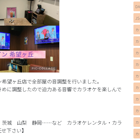
D
JS
カ
カ
カ
カ
カ
ン希望ヶ丘店で全部屋の音調整を行いました。
カ
きめに調整したので迫力ある音響でカラオケを楽しんで
カ
カ
 茨城 山梨 静岡……など カラオケレンタル・カラ
カ
任せ下さい】
カ