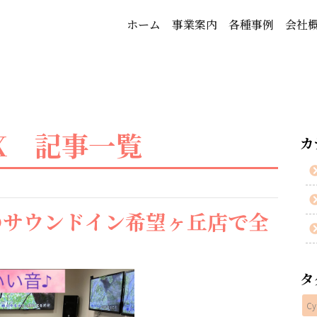
ホーム
事業案内
各種事例
会社
X 記事一覧
カ
のサウンドイン希望ヶ丘店で全
タ
Cy