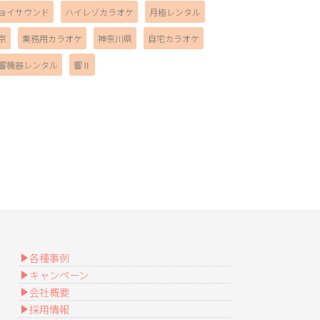
ョイサウンド
ハイレゾカラオケ
月極レンタル
京
業務用カラオケ
神奈川県
自宅カラオケ
響機器レンタル
響Ⅱ
各種事例
キャンペーン
会社概要
採用情報